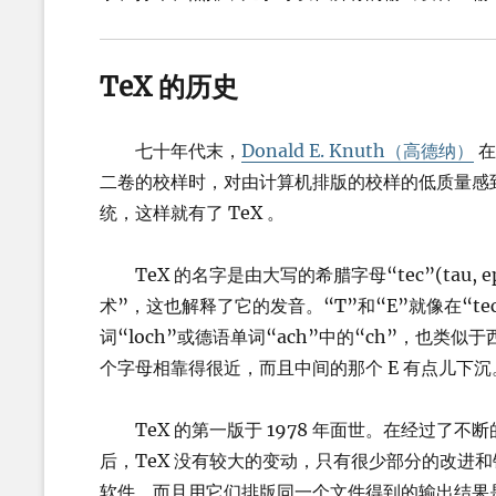
TeX 的历史
七十年代末，
Donald E. Knuth（高德纳）
在
二卷的校样时，对由计算机排版的校样的低质量感
统，这样就有了 TeX 。
TeX 的名字是由大写的希腊字母“tec”(tau, e
术”，这也解释了它的发音。“T”和“E”就像在“te
词“loch”或德语单词“ach”中的“ch”，也类似于
个字母相靠得很近，而且中间的那个 E 有点儿下沉
TeX 的第一版于 1978 年面世。在经过了不断
后，TeX 没有较大的变动，只有很少部分的改进和
软件，而且用它们排版同一个文件得到的输出结果是相同