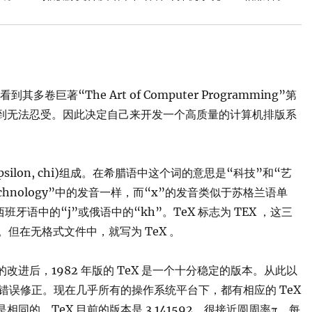
看到其多卷巨著“The Art of Computer Programming”第
到无法忍受。因此决定自己来开发一个高质量的计算机排版系
psilon, chi)组成。在希腊语中这个词的意思是“科技”和“艺
chnology”中的发音一样，而“x”的发音类似于苏格兰语单
西班牙语中的“j”或俄语中的“kh”。TeX 标志为 TEX ，这三
。但在无格式文件中，就写为 TeX 。
的改进后，1982 年版的 TeX 是一个十分稳定的版本。从此以
错误修正。现在几乎所有的操作系统平台下，都有相应的 TeX
的。TeX 目前的版本是 3.141592，很接近圆周率π。每